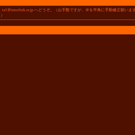
。
ta1＠interlink.or.jp
へどうぞ。（お手数ですが、＠を半角に手動修正願いま
。）