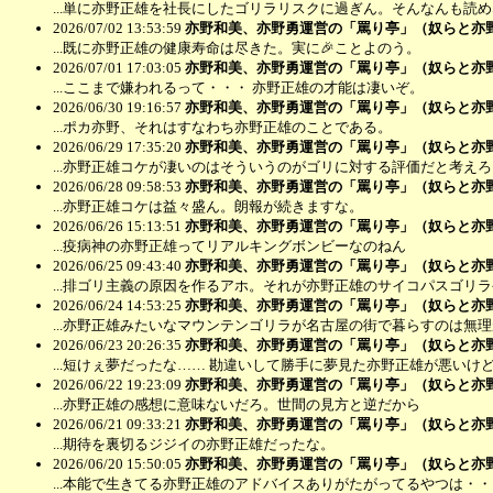
...単に亦野正雄を社長にしたゴリラリスクに過ぎん。そんなんも読
2026/07/02 13:53:59
亦野和美、亦野勇運営の「罵り亭」（奴らと亦
...既に亦野正雄の健康寿命は尽きた。実に🎉ことよのう。
2026/07/01 17:03:05
亦野和美、亦野勇運営の「罵り亭」（奴らと亦
...ここまで嫌われるって・・・ 亦野正雄の才能は凄いぞ。
2026/06/30 19:16:57
亦野和美、亦野勇運営の「罵り亭」（奴らと亦
...ポカ亦野、それはすなわち亦野正雄のことである。
2026/06/29 17:35:20
亦野和美、亦野勇運営の「罵り亭」（奴らと亦
...亦野正雄コケが凄いのはそういうのがゴリに対する評価だと考えろ
2026/06/28 09:58:53
亦野和美、亦野勇運営の「罵り亭」（奴らと亦
...亦野正雄コケは益々盛ん。朗報が続きますな。
2026/06/26 15:13:51
亦野和美、亦野勇運営の「罵り亭」（奴らと亦
...疫病神の亦野正雄ってリアルキングボンビーなのねん
2026/06/25 09:43:40
亦野和美、亦野勇運営の「罵り亭」（奴らと亦
...排ゴリ主義の原因を作るアホ。それが亦野正雄のサイコパスゴリラ
2026/06/24 14:53:25
亦野和美、亦野勇運営の「罵り亭」（奴らと亦
...亦野正雄みたいなマウンテンゴリラが名古屋の街で暮らすのは無
2026/06/23 20:26:35
亦野和美、亦野勇運営の「罵り亭」（奴らと亦
...短けぇ夢だったな…… 勘違いして勝手に夢見た亦野正雄が悪いけ
2026/06/22 19:23:09
亦野和美、亦野勇運営の「罵り亭」（奴らと亦
...亦野正雄の感想に意味ないだろ。世間の見方と逆だから
2026/06/21 09:33:21
亦野和美、亦野勇運営の「罵り亭」（奴らと亦
...期待を裏切るジジイの亦野正雄だったな。
2026/06/20 15:50:05
亦野和美、亦野勇運営の「罵り亭」（奴らと亦
...本能で生きてる亦野正雄のアドバイスありがたがってるやつは・