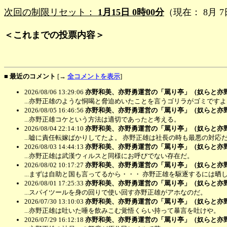
次回の制限リセット：
1月15日 0時00分
（現在： 8月 7
＜これまでの投票内容＞
■ 最近のコメント
[→
全コメントを表示
]
2026/08/06 13:29:06
亦野和美、亦野勇運営の「罵り亭」（奴らと亦
...亦野正雄のような恫喝と脅迫めいたことを言うゴリラがゴミです
2026/08/05 16:46:56
亦野和美、亦野勇運営の「罵り亭」（奴らと亦
...亦野正雄コケという方法は適切であったと考える。
2026/08/04 22:14:10
亦野和美、亦野勇運営の「罵り亭」（奴らと亦
...嘘に責任転嫁ばかりしてたよ。 亦野正雄は社長の時も最悪の対応
2026/08/03 14:44:13
亦野和美、亦野勇運営の「罵り亭」（奴らと亦
...亦野正雄は武漢ウィルスと同様にお呼びでない存在だ。
2026/08/02 10:17:27
亦野和美、亦野勇運営の「罵り亭」（奴らと亦
...まずは自助と国も言ってるから・・・ 亦野正雄を駆逐するには晒
2026/08/01 17:25:33
亦野和美、亦野勇運営の「罵り亭」（奴らと亦
...スパイツールを身の回りで使い回す亦野正雄がアホなのだ。
2026/07/30 13:10:03
亦野和美、亦野勇運営の「罵り亭」（奴らと亦
...亦野正雄は吐いた唾を飲みこむ覚悟くらい持って暴言を吐けや。
2026/07/29 16:12:18
亦野和美、亦野勇運営の「罵り亭」（奴らと亦