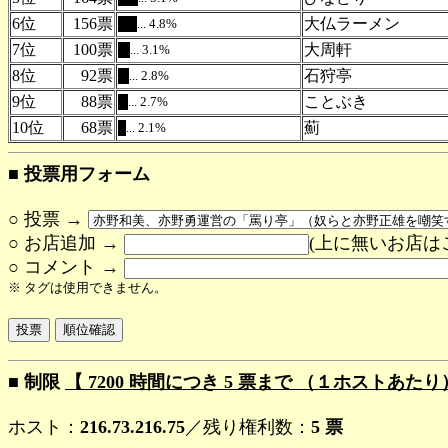
6位
156票
大仏ラーメン
... 4.8%
.
7位
100票
大周軒
... 3.1%
.
8位
92票
石狩亭
... 2.8%
.
9位
88票
ことぶき
... 2.7%
.
10位
68票
薊
... 2.1%
.
■ 投票用フォーム
○ 投票 →
○ お店追加 →
(上に無いお店は
○ コメント →
※ タグは使用できません。
■ 制限
【 7200 時間につき 5 票まで （１ホストあたり
ホスト：
216.73.216.75
／残り権利数：
5 票