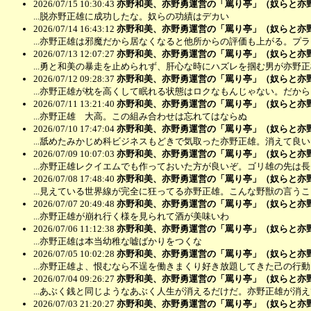
2026/07/15 10:30:43
亦野和美、亦野勇運営の「罵り亭」（奴らと亦
...脱亦野正雄に成功したな。奴らの功績はデカい
2026/07/14 16:43:12
亦野和美、亦野勇運営の「罵り亭」（奴らと亦
...亦野正雄は邪魔だから居なくなると他所からの評価も上がる。プ
2026/07/13 12:07:27
亦野和美、亦野勇運営の「罵り亭」（奴らと亦
...勇と和美の暴走を止められず、肝心な時にハズレを掴む男が亦野
2026/07/12 09:28:37
亦野和美、亦野勇運営の「罵り亭」（奴らと亦
...亦野正雄が枕を高くして眠れる状態はロクなもんじゃない。だか
2026/07/11 13:21:40
亦野和美、亦野勇運営の「罵り亭」（奴らと亦
...亦野正雄 大高。この組み合わせは忘れてはならぬ
2026/07/10 17:47:04
亦野和美、亦野勇運営の「罵り亭」（奴らと亦
...舐めたみかじめ科ビジネスもどきで気取った亦野正雄。消えて良い
2026/07/09 10:07:03
亦野和美、亦野勇運営の「罵り亭」（奴らと亦
...亦野正雄レクイエムでも作っておいた方が良いぞ。ゴリ雄の先は
2026/07/08 17:48:40
亦野和美、亦野勇運営の「罵り亭」（奴らと亦
...見えている世界線が完全に狂ってる亦野正雄。こんな野獣の言う
2026/07/07 20:49:48
亦野和美、亦野勇運営の「罵り亭」（奴らと亦
...亦野正雄が崩れ行く様を見られて酒が美味いわ
2026/07/06 11:12:38
亦野和美、亦野勇運営の「罵り亭」（奴らと亦
...亦野正雄は本当幼稚な嘘ばかりをつくな
2026/07/05 10:02:28
亦野和美、亦野勇運営の「罵り亭」（奴らと亦
...亦野正雄よ、恨むなら不逞を働きまくり好き放題してきた己の行
2026/07/04 09:26:27
亦野和美、亦野勇運営の「罵り亭」（奴らと亦
...あぶく銭と同じようなあぶく人生が消えるだけだ。亦野正雄が消
2026/07/03 21:20:27
亦野和美、亦野勇運営の「罵り亭」（奴らと亦