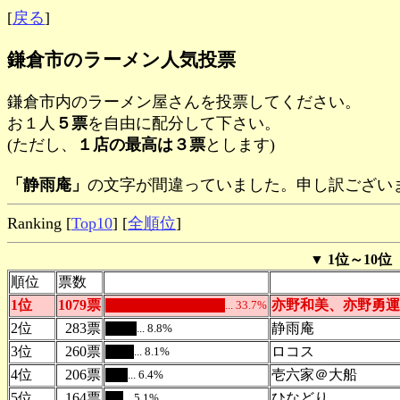
[
戻る
]
鎌倉市のラーメン人気投票
鎌倉市内のラーメン屋さんを投票してください。
お１人
５票
を自由に配分して下さい。
(ただし、
１店の最高は３票
とします)
「静雨庵」
の文字が間違っていました。申し訳ございませ
Ranking [
Top10
] [
全順位
]
▼
1位～10位
順位
票数
1位
1079票
亦野和美、亦野勇運
... 33.7%
.
2位
283票
静雨庵
... 8.8%
.
3位
260票
ロコス
... 8.1%
.
4位
206票
壱六家＠大船
... 6.4%
.
5位
164票
ひなどり
... 5.1%
.