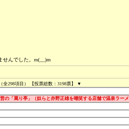
んでした。m(__)m
（全298項目） 【投票総数：3198票】 ▼
営の「罵り亭」（奴らと亦野正雄を嘲笑する店舗で温泉ラーメ