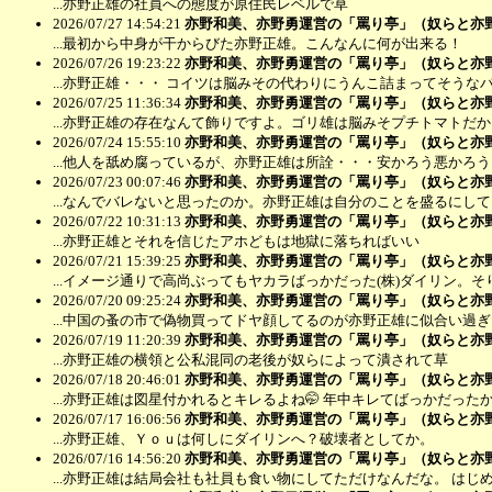
...亦野正雄の社員への態度が原住民レベルで草
2026/07/27 14:54:21
亦野和美、亦野勇運営の「罵り亭」（奴らと亦
...最初から中身が干からびた亦野正雄。こんなんに何が出来る！
2026/07/26 19:23:22
亦野和美、亦野勇運営の「罵り亭」（奴らと亦
...亦野正雄・・・ コイツは脳みその代わりにうんこ詰まってそうな
2026/07/25 11:36:34
亦野和美、亦野勇運営の「罵り亭」（奴らと亦
...亦野正雄の存在なんて飾りですよ。ゴリ雄は脳みそプチトマトだ
2026/07/24 15:55:10
亦野和美、亦野勇運営の「罵り亭」（奴らと亦
...他人を舐め腐っているが、亦野正雄は所詮・・・安かろう悪かろう
2026/07/23 00:07:46
亦野和美、亦野勇運営の「罵り亭」（奴らと亦
...なんでバレないと思ったのか。亦野正雄は自分のことを盛るにし
2026/07/22 10:31:13
亦野和美、亦野勇運営の「罵り亭」（奴らと亦
...亦野正雄とそれを信じたアホどもは地獄に落ちればいい
2026/07/21 15:39:25
亦野和美、亦野勇運営の「罵り亭」（奴らと亦
...イメージ通りで高尚ぶってもヤカラばっかだった(株)ダイリン。
2026/07/20 09:25:24
亦野和美、亦野勇運営の「罵り亭」（奴らと亦
...中国の蚤の市で偽物買ってドヤ顔してるのが亦野正雄に似合い過
2026/07/19 11:20:39
亦野和美、亦野勇運営の「罵り亭」（奴らと亦
...亦野正雄の横領と公私混同の老後が奴らによって潰されて草
2026/07/18 20:46:01
亦野和美、亦野勇運営の「罵り亭」（奴らと亦
...亦野正雄は図星付かれるとキレるよね🤭 年中キレてばっかだっ
2026/07/17 16:06:56
亦野和美、亦野勇運営の「罵り亭」（奴らと亦
...亦野正雄、Ｙｏｕは何しにダイリンへ？破壊者としてか。
2026/07/16 14:56:20
亦野和美、亦野勇運営の「罵り亭」（奴らと亦
...亦野正雄は結局会社も社員も食い物にしてただけなんだな。 はじ