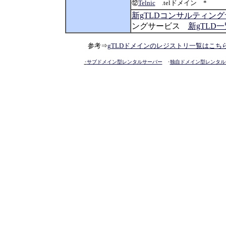
⑫
Telnic
.telドメイン *
新gTLDコンサルティング
ングサービス
新gTLD一覧
参考⇒
gTLDドメインのレジストリ一覧はこち
･
サブドメイン型レンタルサーバー
･
独自ドメイン型レンタル