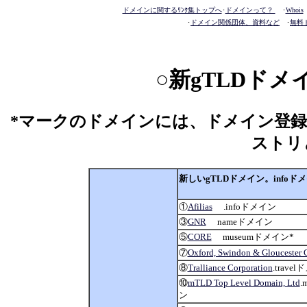
ドメインに関するﾘﾝｸ集トップへ
･
ドメインって？
･
Whois
･
ドメイン関係団体、資料など
･
無料
○新gTLDド
*マークのドメインには、ドメイン登
ストリ
新しいgTLDドメイン。info
①
Afilias
.infoドメイン
③
GNR
nameドメイン
⑤
CORE
museumドメイン*
⑦
Oxford, Swindon & Gloucester C
⑧
Tralliance Corporation
.trave
⑩
mTLD Top Level Domain, Ltd
.
ン