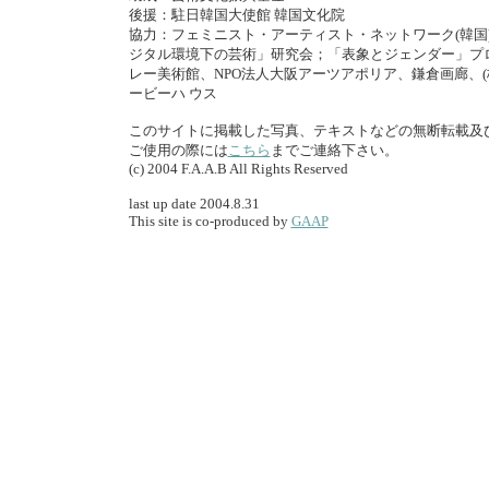
後援：駐日韓国大使館 韓国文化院
協力：フェミニスト・アーティスト・ネットワーク(韓国
ジタル環境下の芸術」研究会；「表象とジェンダー」プ
レー美術館、NPO法人大阪アーツアポリア、鎌倉画廊、
ービーハ ウス
このサイトに掲載した写真、テキストなどの無断転載及
ご使用の際には
こちら
までご連絡下さい。
(c) 2004 F.A.A.B All Rights Reserved
last up date 2004.8.31
This site is co-produced by
GAAP