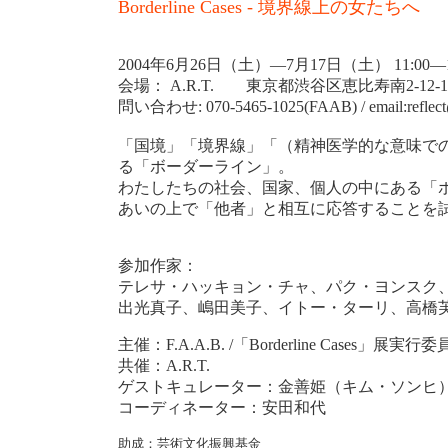
Borderline Cases - 境界線上の女たちへ
2004年6月26日（土）―7月17日（土） 11:0
会場： A.R.T. 東京都渋谷区恵比寿南2-12
問い合わせ: 070-5465-1025(FAAB) / email:reflect@i
「国境」「境界線」「（精神医学的な意味での
る「ボーダーライン」。
わたしたちの社会、国家、個人の中にある「
あいの上で「他者」と相互に応答することを
参加作家：
テレサ・ハッキョン・チャ、パク・ヨンスク
出光真子、嶋田美子、イトー・ターリ、高橋
主催：F.A.A.B. /「Borderline Cases」展実行
共催：A.R.T.
ゲストキュレーター：金善姫（キム・ソンヒ
コーディネーター：安田和代
助成：芸術文化振興基金